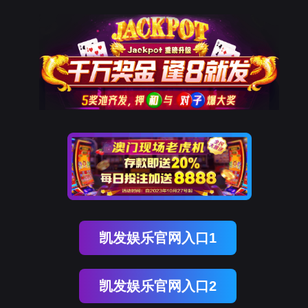
凯发娱乐官网入口1
凯发娱乐官网入口2