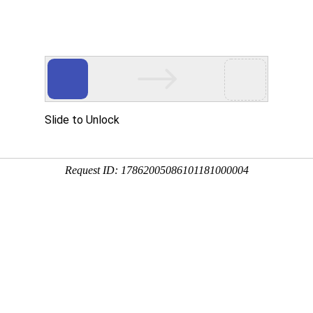
CoMi
K8凯发(中国)
企业级AI平台
热点方案
CoMi
央国企数智运营
智能知识库
AI智能办公
新一代AI智能体家族
协同运营与业务创新深度融合
智能创作、问答与辅助
AI-COP助力协同运营数
CoMi Builder
央国企一体化
CoMi APP
文事会一体化
收集多元环境数据转
企业级智能体定制平台
有助于央国企整体数字化转型落地
全新的移动智能超级秘书
多元应用汇聚 数智办公
员成长和持续创新及高
信创
专精特新
安全可控的信创 全面适配
助力专精特新企业实力进
运营商解决方案
集团管控
推进数字政府和数字企业转型
支撑集团治理、控制与