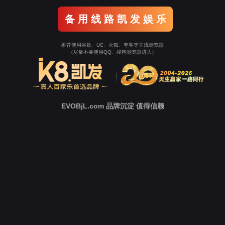
备 用 线 路 凯 发 娱 乐
推荐使用谷歌、UC、火狐、夸客等主流浏览器
（尽量不要使用QQ、搜狗浏览器进入）
EVOBjL.com 品牌沉淀 值得信赖