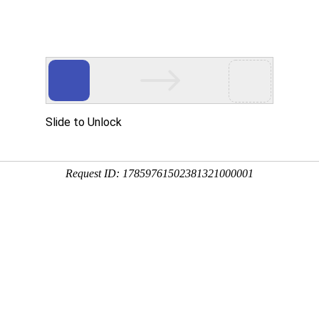
CoMi
K8凯发(中国)
企业级AI平台
热点方案
CoMi
央国企数智运营
智能知识库
AI智能办公
解决方案
新一代AI智能体家族
协同运营与业务创新深度融合
智能创作、问答与辅助
AI-COP助力协同运营数
CoMi Builder
央国企一体化
CoMi APP
文事会一体化
方案源于深圳清华大学
企业级智能体定制平台
有助于央国企整体数字化转型落地
全新的移动智能超级秘书
多元应用汇聚 数智办公
计研究院等知名企业的
信创
专精特新
安全可控的信创 全面适配
助力专精特新企业实力进
运营商解决方案
集团管控
推进数字政府和数字企业转型
支撑集团治理、控制与